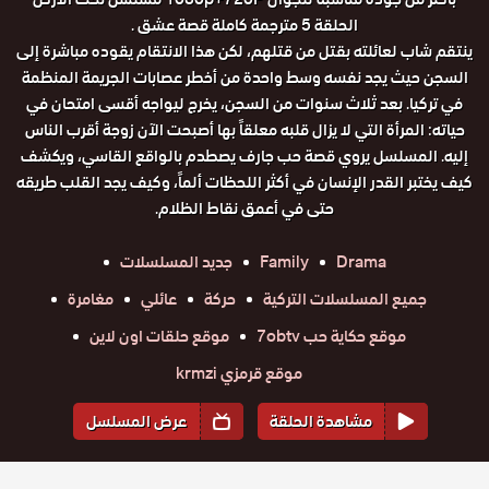
الحلقة 5 مترجمة كاملة قصة عشق .
ينتقم شاب لعائلته بقتل من قتلهم، لكن هذا الانتقام يقوده مباشرة إلى
السجن حيث يجد نفسه وسط واحدة من أخطر عصابات الجريمة المنظمة
في تركيا. بعد ثلاث سنوات من السجن، يخرج ليواجه أقسى امتحان في
حياته: المرأة التي لا يزال قلبه معلقاً بها أصبحت الآن زوجة أقرب الناس
إليه. المسلسل يروي قصة حب جارف يصطدم بالواقع القاسي، ويكشف
كيف يختبر القدر الإنسان في أكثر اللحظات ألماً، وكيف يجد القلب طريقه
حتى في أعمق نقاط الظلام.
Drama
Family
جديد المسلسلات
جميع المسلسلات التركية
حركة
عائلي
مغامرة
موقع حكاية حب 7obtv
موقع حلقات اون لاين
موقع قرمزي krmzi
مشاهدة الحلقة
عرض المسلسل