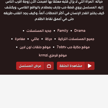
حياته: المرأة التي لا يزال قلبه معلقاً بها أصبحت الآن زوجة أقرب الناس
إليه. المسلسل يروي قصة حب جارف يصطدم بالواقع القاسي، ويكشف
كيف يختبر القدر الإنسان في أكثر اللحظات ألماً، وكيف يجد القلب طريقه
حتى في أعمق نقاط الظلام.
Drama
Family
جديد المسلسلات
جميع المسلسلات التركية
حركة
عائلي
مغامرة
موقع حكاية حب 7obtv
موقع حلقات اون لاين
موقع قرمزي krmzi
مشاهدة الحلقة
عرض المسلسل
المواسم والحلقات
الموسم
1
مسلسل
مسلسل
مسلسل
مسلسل
مسلسل
مسلسل