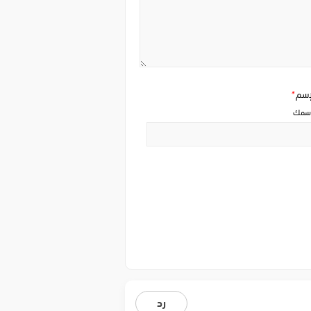
إسم
*
سمك
رد