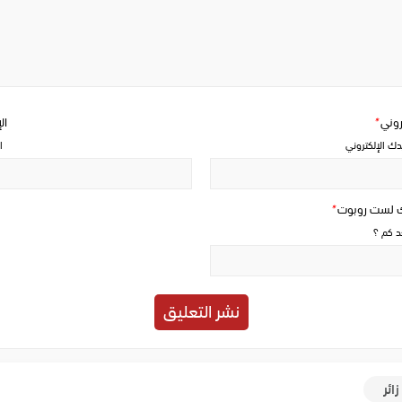
Write
a
comment
تروني
*
ال
دك الإلكتروني
ا
ك لست روبوت
*
حد كم ؟
زائر