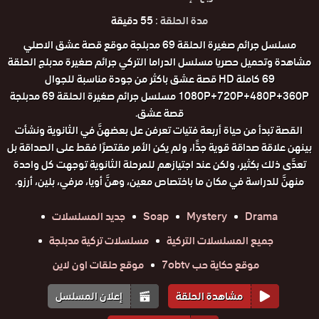
مدة الحلقة :
55 دقيقة
مسلسل جرائم صغيرة الحلقة 69 مدبلجة موقع قصة عشق الاصلي
مشاهدة وتحميل حصريا مسلسل الدراما التركي جرائم صغيرة مدبلج الحلقة
69 كاملة HD قصة عشق باكثر من جودة مناسبة للجوال
1080P+720P+480P+360P مسلسل جرائم صغيرة الحلقة 69 مدبلجة
قصة عشق.
القصة تبدأ من حياة أربعة فتيات تعرفن عل بعضهنَّ في الثانوية ونشأت
بينهن علاقة صداقة قوية جدًّا، ولم يكن الأمر مقتصرًا فقط على الصداقة بل
تعدَّى ذلك بكثير، ولكن عند اجتيازهم للمرحلة الثانوية توجهت كل واحدة
منهنَّ للدراسة في مكان ما باختصاص معين، وهنَّ أويا، مرفي، بلين، أرزو.
Drama
Mystery
Soap
جديد المسلسلات
جميع المسلسلات التركية
مسلسلات تركية مدبلجة
موقع حكاية حب 7obtv
موقع حلقات اون لاين
مشاهدة الحلقة
إعلان المسلسل