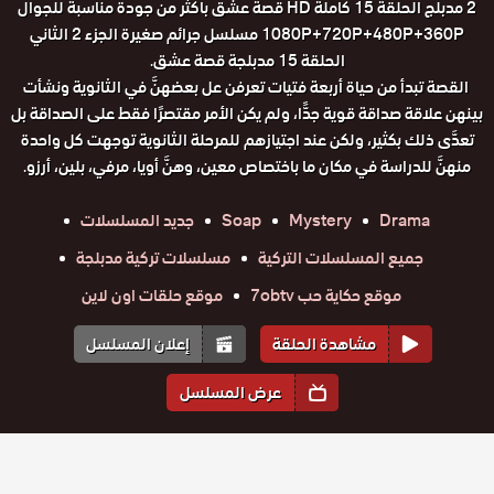
2 مدبلج الحلقة 15 كاملة HD قصة عشق باكثر من جودة مناسبة للجوال
1080P+720P+480P+360P مسلسل جرائم صغيرة الجزء 2 الثاني
الحلقة 15 مدبلجة قصة عشق.
القصة تبدأ من حياة أربعة فتيات تعرفن عل بعضهنَّ في الثانوية ونشأت
بينهن علاقة صداقة قوية جدًّا، ولم يكن الأمر مقتصرًا فقط على الصداقة بل
تعدَّى ذلك بكثير، ولكن عند اجتيازهم للمرحلة الثانوية توجهت كل واحدة
منهنَّ للدراسة في مكان ما باختصاص معين، وهنَّ أويا، مرفي، بلين، أرزو.
Drama
Mystery
Soap
جديد المسلسلات
جميع المسلسلات التركية
مسلسلات تركية مدبلجة
موقع حكاية حب 7obtv
موقع حلقات اون لاين
مشاهدة الحلقة
إعلان المسلسل
عرض المسلسل
المواسم والحلقات