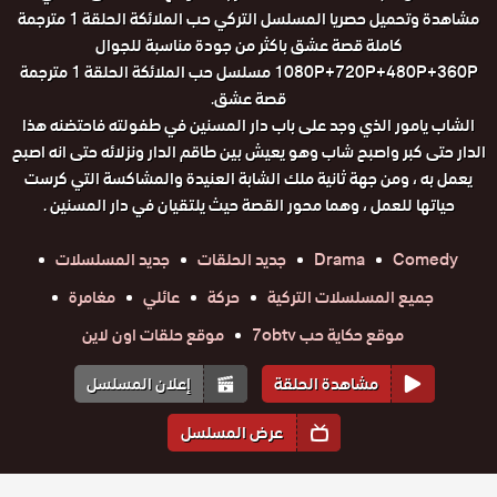
مشاهدة وتحميل حصريا المسلسل التركي حب الملائكة الحلقة 1 مترجمة
كاملة قصة عشق باكثر من جودة مناسبة للجوال
1080P+720P+480P+360P مسلسل حب الملائكة الحلقة 1 مترجمة
قصة عشق.
الشاب يامور الذي وجد على باب دار المسنين في طفولته فاحتضنه هذا
الدار حتى كبر واصبح شاب وهو يعيش بين طاقم الدار ونزلائه حتى انه اصبح
يعمل به ، ومن جهة ثانية ملك الشابة العنيدة والمشاكسة التي كرست
حياتها للعمل ، وهما محور القصة حيث يلتقيان في دار المسنين .
Comedy
Drama
جديد الحلقات
جديد المسلسلات
جميع المسلسلات التركية
حركة
عائلي
مغامرة
موقع حكاية حب 7obtv
موقع حلقات اون لاين
مشاهدة الحلقة
إعلان المسلسل
عرض المسلسل