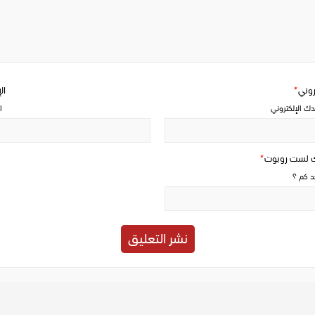
a
comment
تروني
*
ال
دك الإلكتروني
ا
ك لست روبوت
*
حد كم ؟