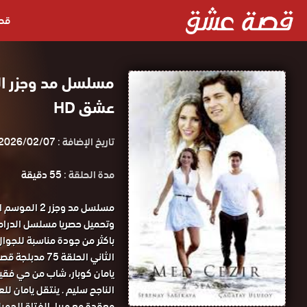
قص
عشق HD
تاريخ الإضافة :
2026/02/07
مدة الحلقة :
55 دقيقة
الثاني الحلقة 75 مدبلجة قصة عشق.
يامان كوبار، شاب من حي فقي
الناجح سليم . ينتقل يامان ل
معقدة مع ميرا، الفتاة الجميل