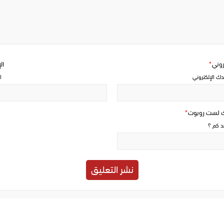
a
comment
تروني
*
ال
دك الإلكتروني
ا
ك لست روبوت
*
حد كم ؟