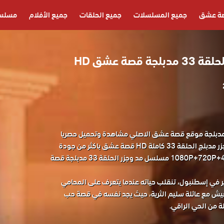
ة عشق
جميع المسلسلات
جميع الحلقات
جميع الأفلام
مسلسل
قصة عشق HD
لسل مد وجزر الحلقة 33 مدبلجة موقع قصة عشق الاصلي مشاهدة وتحميل حصريا
مسلسل الدراما التركي مد وجزر مدبلج الحلقة 33 كاملة HD قصة عشق باكثر من جودة
مناسبة للجوال 1080P+720P+480P+360P مسلسل مد وجزر الحلقة 33 مدبلجة قصة
ر في إسطنبول، تنقلب حياته عندما يتعرف على المحامي
لعيش مع عائلة سليم الثرية، حيث يجد نفسه في قصة حب
ة من الحي الراقي.