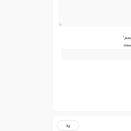
إسم
*
سمك
رد