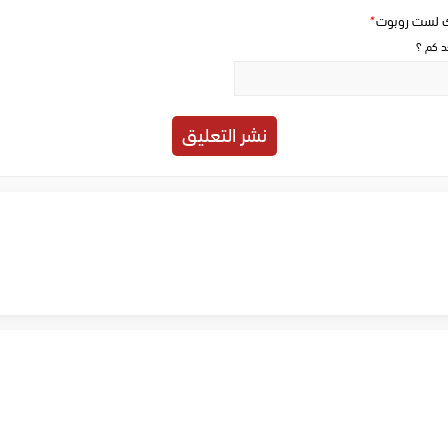
ك لست روبوت
*
حد كم ؟