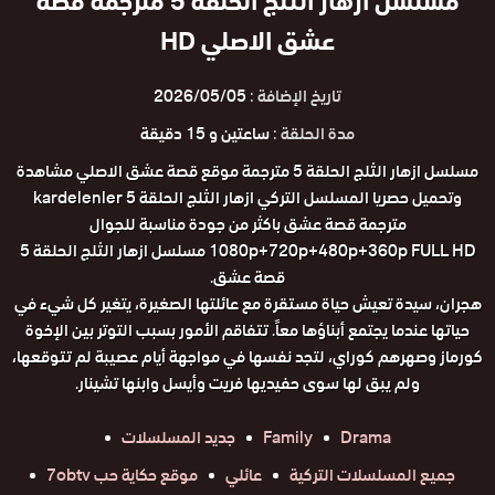
مسلسل ازهار الثلج الحلقة 5 مترجمة قصة
عشق الاصلي HD
تاريخ الإضافة :
2026/05/05
مدة الحلقة :
ساعتين و 15 دقيقة
مسلسل ازهار الثلج الحلقة 5 مترجمة موقع قصة عشق الاصلي مشاهدة
وتحميل حصريا المسلسل التركي ازهار الثلج الحلقة 5 kardelenler
مترجمة قصة عشق باكثر من جودة مناسبة للجوال
1080p+720p+480p+360p FULL HD مسلسل ازهار الثلج الحلقة 5
قصة عشق.
هجران، سيدة تعيش حياة مستقرة مع عائلتها الصغيرة، يتغير كل شيء في
حياتها عندما يجتمع أبناؤها معاً. تتفاقم الأمور بسبب التوتر بين الإخوة
كورماز وصهرهم كوراي، لتجد نفسها في مواجهة أيام عصيبة لم تتوقعها،
ولم يبق لها سوى حفيديها فريت وأيسل وابنها تشينار.
Drama
Family
جديد المسلسلات
جميع المسلسلات التركية
عائلي
موقع حكاية حب 7obtv