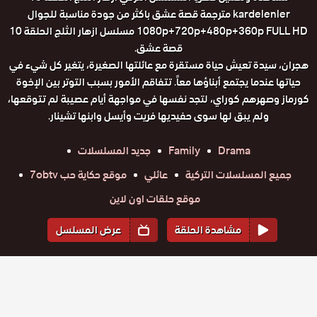
kardelenler مترجمة قصة عشق باكثر من جودة مناسبة للجوال
1080p+720p+480p+360p FULL HD مسلسل ازهار الثلج الحلقة 10
قصة عشق.
هجران، سيدة تعيش حياة مستقرة مع عائلتها الصغيرة، يتغير كل شيء في
حياتها عندما يجتمع أبناؤها معاً. تتفاقم الأمور بسبب التوتر بين الإخوة
كورماز وصهرهم كوراي، لتجد نفسها في مواجهة أيام عصيبة لم تتوقعها،
ولم يبق لها سوى حفيديها فريت وأيسل وابنها تشينار.
Drama
Family
جديد المسلسلات
جميع المسلسلات التركية
عائلي
موقع حكاية حب 7obtv
موقع حلقات اون لاين
مشاهدة الحلقة
عرض المسلسل
المواسم والحلقات