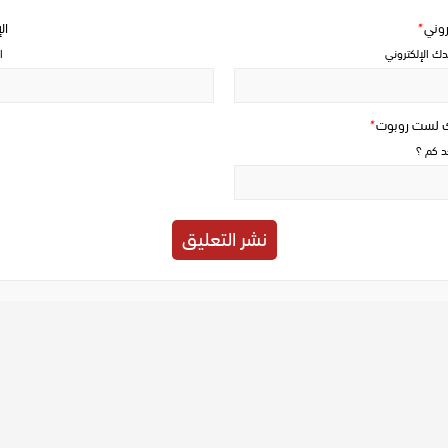
تروني
*
ال
دك الإلكتروني
ا
ك لست روبوت
*
حد كم ؟