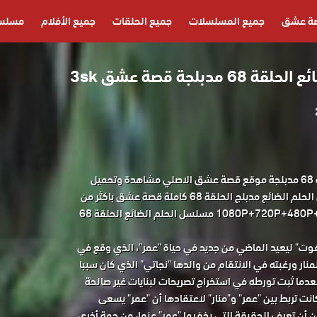
ة عشق
جميع المسلسلات
جميع الحلقات
جميع الأفلام
مسلسل
دبلجة قصة عشق 3sk
مسلسل الحلم الضائع الحلقة 68 مدبلجة موقع قصة عشق الاصلي مشاهدة وتحميل
حصريا مسلسل الدراما التركي الحلم الضائع مدبلج الحلقة 68 كاملة قصة عشق باكثر من
جودة مناسبة للجوال 1080P+720P+480P+360P مسلسل الحلم الضائع الحلقة 68
 ليعيد الماضي من جديد في حياة "عمر"، الذي وقع في
نار ورغبته في الانتقام من والدها "نجاتي" الذي كان سببا
بعدما ثبت تورطه في استخراج تصريحات لبنايات غير صالحة
كانت تربط بين "عمر" و"منار" لاعتقادها أن "عمر" يسعى
 أن تعرف الحقيقة التي يخفيها "عمر" عنها، من جهة أخرى