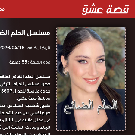
قص
مسلسل الحلم الضائع الحلقة 68 م
تاريخ الإضافة :
2026/04/16
مدة الحلقة :
55 دقيقة
مدبلجة قصة عشق.
ظهور شخصية المهندس "صفوت"
صراع نفسي بين حبه الشديد لم
في مقتل عائلته في الزلزال، 
للبناء. وتبددت العلاقة التي 
للانتقام من والدها وذلك دون