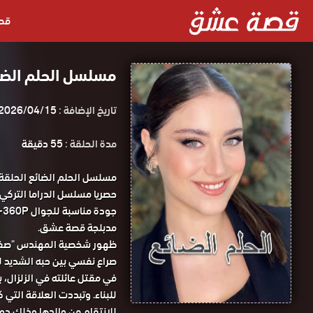
قص
مسلسل الحلم الضائع الحلقة 10 
تاريخ الإضافة :
2026/04/15
مدة الحلقة :
55 دقيقة
مدبلجة قصة عشق.
ظهور شخصية المهندس "صفوت"
صراع نفسي بين حبه الشديد لم
في مقتل عائلته في الزلزال، 
للبناء. وتبددت العلاقة التي 
للانتقام من والدها وذلك دون