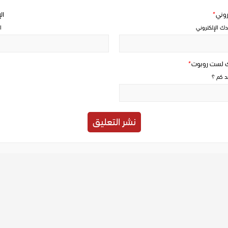
تروني
*
ال
دك الإلكتروني
ا
ك لست روبوت
*
حد كم ؟