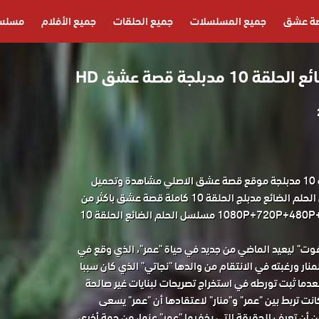
ة عشق
جميع المسلسلات
جميع الحلقات
جميع الأفلام
مسلسل
مدبلجة قصة عشق HD
مسلسل الحلم الضائع الحلقة 10 مدبلجة موقع قصة عشق الاصلي مشاهدة وتحميل
حصريا مسلسل الدراما التركي الحلم الضائع مدبلج الحلقة 10 كاملة قصة عشق باكثر من
جودة مناسبة للجوال 1080P+720P+480P+360P مسلسل الحلم الضائع الحلقة 10
 ليعيد الماضي من جديد في حياة "عمر"، الذي وقع في
نار ورغبته في الانتقام من والدها "نجاتي" الذي كان سببا
بعدما ثبت تورطه في استخراج تصريحات لبنايات غير صالحة
كانت تربط بين "عمر" و"منار" لاعتقادها أن "عمر" يسعى
 أن تعرف الحقيقة التي يخفيها "عمر" عنها، من جهة أخرى