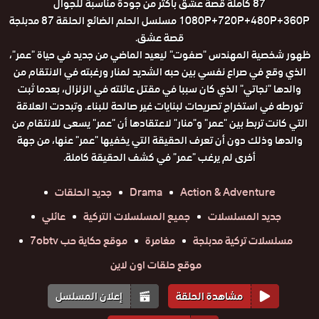
87 كاملة قصة عشق باكثر من جودة مناسبة للجوال
1080P+720P+480P+360P مسلسل الحلم الضائع الحلقة 87 مدبلجة
قصة عشق.
ظهور شخصية المهندس "صفوت" ليعيد الماضي من جديد في حياة "عمر"،
الذي وقع في صراع نفسي بين حبه الشديد لمنار ورغبته في الانتقام من
والدها "نجاتي" الذي كان سببا في مقتل عائلته في الزلزال، بعدما ثبت
تورطه في استخراج تصريحات لبنايات غير صالحة للبناء. وتبددت العلاقة
التي كانت تربط بين "عمر" و"منار" لاعتقادها أن "عمر" يسعى للانتقام من
والدها وذلك دون أن تعرف الحقيقة التي يخفيها "عمر" عنها، من جهة
أخرى لم يرغب "عمر" في كشف الحقيقة كاملة.
Action & Adventure
Drama
جديد الحلقات
جديد المسلسلات
جميع المسلسلات التركية
عائلي
مسلسلات تركية مدبلجة
مغامرة
موقع حكاية حب 7obtv
موقع حلقات اون لاين
مشاهدة الحلقة
إعلان المسلسل