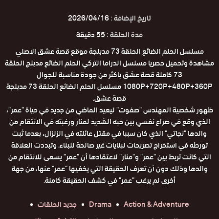
تاريخ الإضافة :
2026/04/16
مدة الحلقة :
55 دقيقة
مسلسل الحلم الضائع الحلقة 73 مدبلجة موقع قصة عشق الاصلي
مشاهدة وتحميل حصريا مسلسل الدراما التركي الحلم الضائع مدبلج الحلقة
73 كاملة قصة عشق باكثر من جودة مناسبة للجوال
1080P+720P+480P+360P مسلسل الحلم الضائع الحلقة 73 مدبلجة
قصة عشق.
ظهور شخصية المهندس "صفوت" ليعيد الماضي من جديد في حياة "عمر"،
الذي وقع في صراع نفسي بين حبه الشديد لمنار ورغبته في الانتقام من
والدها "نجاتي" الذي كان سببا في مقتل عائلته في الزلزال، بعدما ثبت
تورطه في استخراج تصريحات لبنايات غير صالحة للبناء. وتبددت العلاقة
التي كانت تربط بين "عمر" و"منار" لاعتقادها أن "عمر" يسعى للانتقام من
والدها وذلك دون أن تعرف الحقيقة التي يخفيها "عمر" عنها، من جهة
أخرى لم يرغب "عمر" في كشف الحقيقة كاملة.
Action & Adventure
Drama
جديد الحلقات