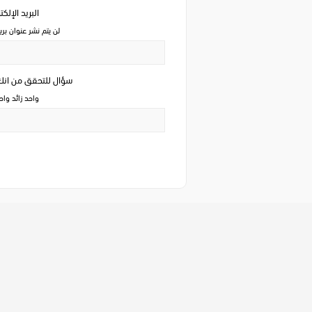
البريد الإلك
لن يتم نشر عنوان بري
سؤال للتحقق من ان
واحد زائد وا