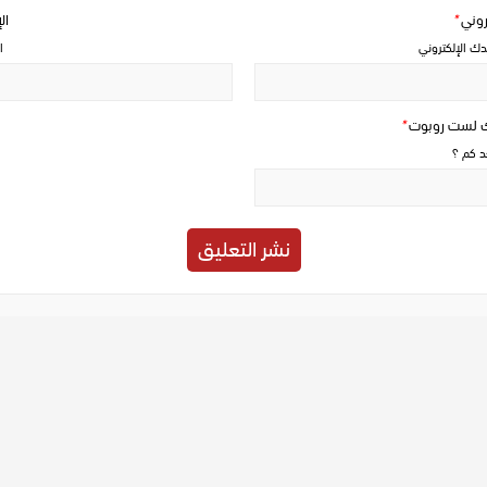
تروني
*
ال
دك الإلكتروني
ا
ك لست روبوت
*
حد كم ؟