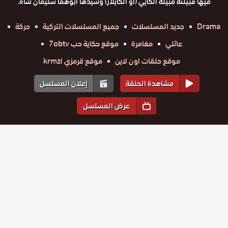
فيها قبيلته قبيلة الكايي (أو الكايلار) وسيدها أبوهما سليمان شاه.
Drama
جديد المسلسلات
جميع المسلسلات التركية
حركة
عائلي
مغامرة
موقع حكاية حب 7obtv
موقع حلقات اون لاين
موقع قرمزي krmzi
مشاهدة الحلقة
إعلان المسلسل
عرض المسلسل
المواسم والحلقات
الموسم
5
الموسم
4
الموسم
3
الموسم
2
الموسم
1
مسلسل
مسلسل
مسلسل
مسلسل
مسلسل
مسلسل
قيامة
قيامة
قيامة
قيامة
قيامة
قيامة