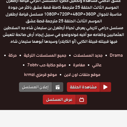
عشق الاصلي مشاهدة وتحميل حصريا المسلسل التركي قيامة ارطغرل
الموسم الثالث الحلقة 25 مترجمة كاملة قصة عشق باكثر من جودة
مناسبة للجوال 1080P+720P+480P+360P مسلسل قيامة ارطغرل
الموسم الثالث الحلقة 25 مترجمة قصة عشق.
مسلسل درامي تاريخي يعرض لحياة أرطغرل بن سليمان شاه جد السلاطين
العثمانيين وكفاحه مع أخيه غوندوغدو في سبيل إيجاد أرض صالحة لتعيش
فيها قبيلته قبيلة الكايي (أو الكايلار) وسيدها أبوهما سليمان شاه.
Drama
جديد المسلسلات
جميع المسلسلات التركية
حركة
عائلي
مغامرة
موقع حكاية حب 7obtv
موقع حلقات اون لاين
موقع قرمزي krmzi
مشاهدة الحلقة
إعلان المسلسل
عرض المسلسل
المواسم والحلقات