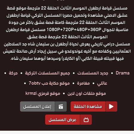
مسلسل قيامة ارطغرل الموسم الثالث الحلقة 22 مترجمة موقع قصة
عشق الاصلي مشاهدة وتحميل حصريا المسلسل التركي قيامة ارطغرل
الموسم الثالث الحلقة 22 مترجمة كاملة قصة عشق باكثر من جودة
مناسبة للجوال 1080P+720P+480P+360P مسلسل قيامة ارطغرل
الموسم الثالث الحلقة 22 مترجمة قصة عشق.
مسلسل درامي تاريخي يعرض لحياة أرطغرل بن سليمان شاه جد السلاطين
العثمانيين وكفاحه مع أخيه غوندوغدو في سبيل إيجاد أرض صالحة لتعيش
فيها قبيلته قبيلة الكايي (أو الكايلار) وسيدها أبوهما سليمان شاه.
Drama
جديد المسلسلات
جميع المسلسلات التركية
حركة
عائلي
مغامرة
موقع حكاية حب 7obtv
موقع حلقات اون لاين
موقع قرمزي krmzi
مشاهدة الحلقة
إعلان المسلسل
عرض المسلسل