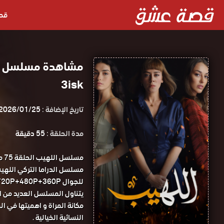
قص
3isk
تاريخ الإضافة :
2026/01/25
مدة الحلقة :
55 دقيقة
مس
للجوال 1080P+720P+480P+360P مسلسل اللهيب الحلقة 75 مدبلجة قصة عشق.
يتناول المسلسل العديد من ا
النسائية الخيالية .