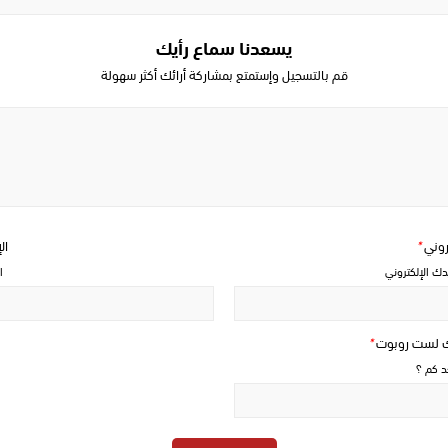
يسعدنا سماع رأيك
قم بالتسجيل وإستمتع بمشاركة أرائك أكثر سهولة
Write
a
comment
تروني
*
ال
دك الإلكتروني
ا
ك لست روبوت
*
حد كم ؟