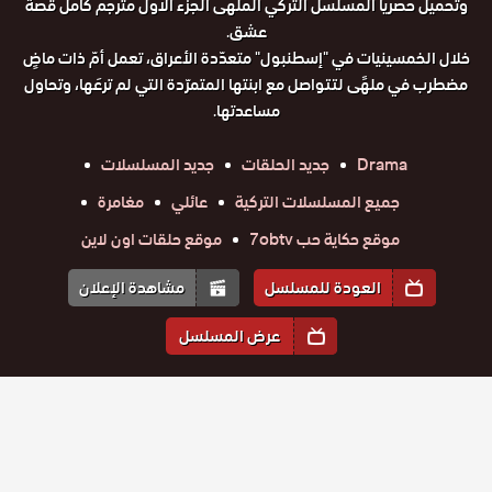
وتحميل حصريا المسلسل التركي الملهى الجزء الاول مترجم كامل قصة
عشق.
خلال الخمسينيات في "إسطنبول" متعدّدة الأعراق، تعمل أمّ ذات ماضٍ
مضطرب في ملهًى لتتواصل مع ابنتها المتمرّدة التي لم ترعَها، وتحاول
مساعدتها.
Drama
جديد الحلقات
جديد المسلسلات
جميع المسلسلات التركية
عائلي
مغامرة
موقع حكاية حب 7obtv
موقع حلقات اون لاين
العودة للمسلسل
مشاهدة الإعلان
عرض المسلسل
حلقات الموسم 1
الموسم
2
الموسم
1