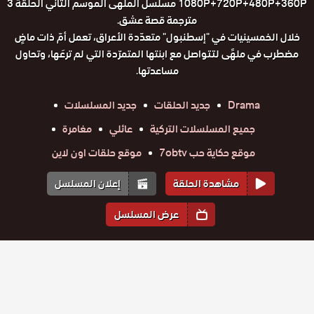
1080P+720P+480P+360P مسلسل الملهى الموسم الثاني الحلقة 3
مترجمة قصة عشق.
خلال الخمسينيات في "إسطنبول" متعدّدة الأعراق، تعمل أمّ ذات ماضٍ
مضطرب في ملهًى لتتواصل مع ابنتها المتمرّدة التي لم ترعَها، وتحاول
مساعدتها.
Drama
جديد الحلقات
جديد المسلسلات
جميع المسلسلات التركية
عائلي
مغامرة
موقع حكاية حب 7obtv
موقع حلقات اون لاين
مشاهدة الحلقة
إعلان المسلسل
عرض المسلسل
المواسم والحلقات
الموسم
2
الموسم
1
مسلسل