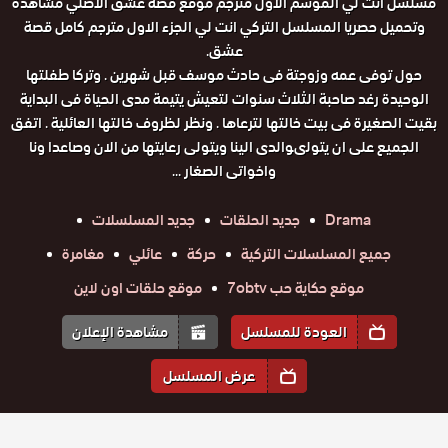
مسلسل انت لي الموسم الاول مترجم موقع قصة عشق الاصلي مشاهدة
وتحميل حصريا المسلسل التركي انت لي الجزء الاول مترجم كامل قصة
عشق.
حول توفى عمه وزوجتة فى حادث موسف قبل شهرين . وتركا طفلتها
الوحيدة رغد صاحبة الثلاث سنوات لتعيش يتيمة مدى الحياة فى البداية
بقيت الصغيرة فى بيت خالتها لترعاها . ونظر لظروف خالتها العائلية . اتفق
الجميع على ان يتولىوالدى الينا ويتولى رعايتها من الان وصاعدا ونا
واخواتى الصغار ...
Drama
جديد الحلقات
جديد المسلسلات
جميع المسلسلات التركية
حركة
عائلي
مغامرة
موقع حكاية حب 7obtv
موقع حلقات اون لاين
العودة للمسلسل
مشاهدة الإعلان
عرض المسلسل