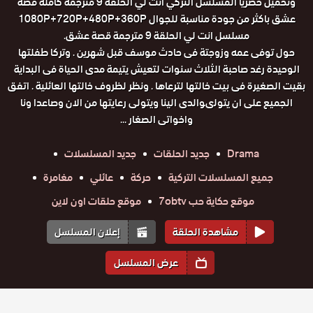
وتحميل حصريا المسلسل التركي انت لي الحلقة 9 مترجمة كاملة قصة
عشق باكثر من جودة مناسبة للجوال 1080P+720P+480P+360P
مسلسل انت لي الحلقة 9 مترجمة قصة عشق.
حول توفى عمه وزوجتة فى حادث موسف قبل شهرين . وتركا طفلتها
الوحيدة رغد صاحبة الثلاث سنوات لتعيش يتيمة مدى الحياة فى البداية
بقيت الصغيرة فى بيت خالتها لترعاها . ونظر لظروف خالتها العائلية . اتفق
الجميع على ان يتولىوالدى الينا ويتولى رعايتها من الان وصاعدا ونا
واخواتى الصغار ...
Drama
جديد الحلقات
جديد المسلسلات
جميع المسلسلات التركية
حركة
عائلي
مغامرة
موقع حكاية حب 7obtv
موقع حلقات اون لاين
مشاهدة الحلقة
إعلان المسلسل
عرض المسلسل