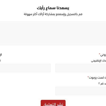
يسعدنا سماع رأيك
قم بالتسجيل وإستمتع بمشاركة أرائك أكثر سهولة
Write
a
comment
تروني
*
ال
دك الإلكتروني
ا
ك لست روبوت
*
حد كم ؟