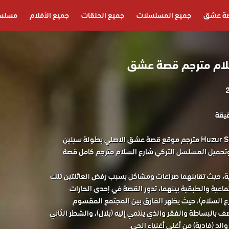
ة عشق
جميع المسلسلات
جميع الحلقات
جميع الأفلام
مسلسل
ام مترجم قصة عشق
مسلسل شارع السلام Huzur Sokagı مترجم موقع قصة عشق الاصلي بطولة سيلين
تحميل المسلسل التركي شارع السلام مترجم كامل قصة
ة، حيث تقابلهما صراعات ومشاكل بسبب رفض العائلتين تلك
ماعية والطبقية بينهما، تدور القصة في إحدى الحارات
ع السلام)، حيث يظهر الفارق بين المجتمع المقسوم
بالبساطة والفقر والذي ينتمي إليه (بلال)، والشطر الثاني
الد (فادية) من أغنى أغنياء الحي.