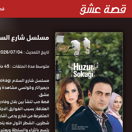
قص
مسلسل شارع السل
تاريخ التحديث :
2026/07/04
متوسط مدة الحلقات :
45 دقيقة
ديميراتار وكوتسي مشاهدة و
عشق.
قصة حب تنشأ بين بلال وفادي
العلاقة; بسبب الفوارق الاجت
المتفرعة من شارع يدعى (شار
شطرين، الشطر اﻷول منه يتصف 
يتسم بالثراء والسلطة ويعتبر و