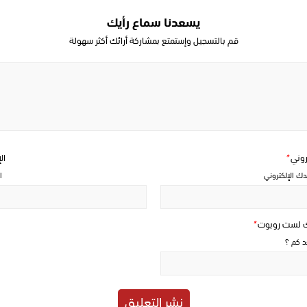
يسعدنا سماع رأيك
قم بالتسجيل وإستمتع بمشاركة أرائك أكثر سهولة
Write
a
comment
تروني
*
ال
دك الإلكتروني
ا
ك لست روبوت
*
حد كم ؟