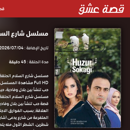
قص
مسلسل شارع السلام الحلقة 10
تاريخ الإضافة :
2026/07/04
مدة الحلقة :
45 دقيقة
Full HD مشاهدة المس
حب تنشأ بين بلال وفادية، ح
مسلسل شارع السلام الحلقة 10 كاملة مترجمة علي موقع قصة عشق
قصة حب تنشأ بين بلال وفادي
العلاقة; بسبب الفوارق الاجت
المتفرعة من شارع يدعى (شار
شطرين، الشطر اﻷول منه يتصف 