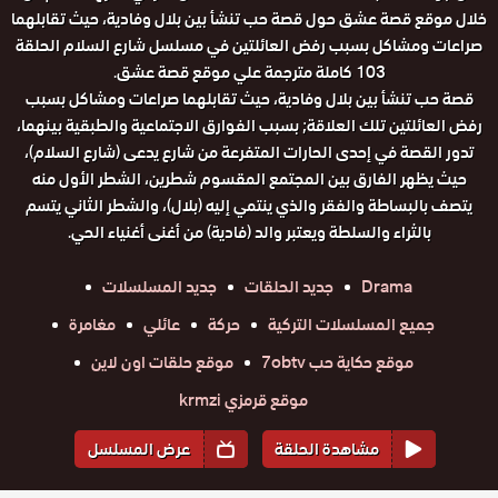
خلال موقع قصة عشق حول قصة حب تنشأ بين بلال وفادية، حيث تقابلهما
صراعات ومشاكل بسبب رفض العائلتين في مسلسل شارع السلام الحلقة
103 كاملة مترجمة علي موقع قصة عشق.
قصة حب تنشأ بين بلال وفادية، حيث تقابلهما صراعات ومشاكل بسبب
رفض العائلتين تلك العلاقة; بسبب الفوارق الاجتماعية والطبقية بينهما،
تدور القصة في إحدى الحارات المتفرعة من شارع يدعى (شارع السلام)،
حيث يظهر الفارق بين المجتمع المقسوم شطرين، الشطر اﻷول منه
يتصف بالبساطة والفقر والذي ينتمي إليه (بلال)، والشطر الثاني يتسم
بالثراء والسلطة ويعتبر والد (فادية) من أغنى أغنياء الحي.
Drama
جديد الحلقات
جديد المسلسلات
جميع المسلسلات التركية
حركة
عائلي
مغامرة
موقع حكاية حب 7obtv
موقع حلقات اون لاين
موقع قرمزي krmzi
مشاهدة الحلقة
عرض المسلسل