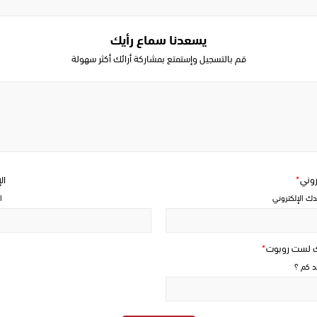
يسعدنا سماع رأيك
قم بالتسجيل وإستمتع بمشاركة أرائك أكثر سهولة
Write
a
comment
تروني
*
ال
دك الإلكتروني
ا
ك لست روبوت
*
حد كم ؟