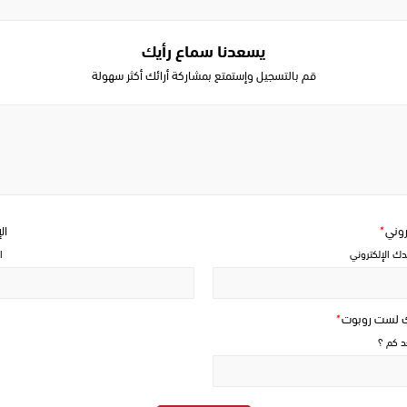
يسعدنا سماع رأيك
قم بالتسجيل وإستمتع بمشاركة أرائك أكثر سهولة
Write
a
comment
تروني
*
ال
دك الإلكتروني
ا
ك لست روبوت
*
حد كم ؟