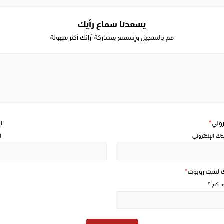
يسعدنا سماع رأيك
قم بالتسجيل وإستمتع بمشاركة أرائك أكثر سهولة
Write
a
comment
تروني
*
ال
دك الإلكتروني
ا
ك لست روبوت
*
حد كم ؟