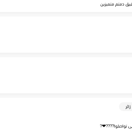
يق دمتم متميزين
زائر
نى تواصلوا????❤?