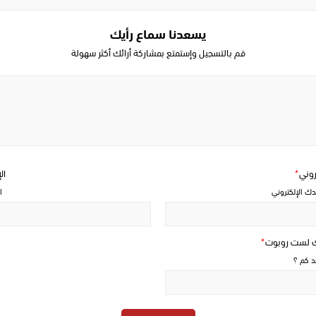
يسعدنا سماع رأيك
قم بالتسجيل وإستمتع بمشاركة أرائك أكثر سهولة
Write
a
comment
تروني
*
ال
دك الإلكتروني
ا
ك لست روبوت
*
حد كم ؟