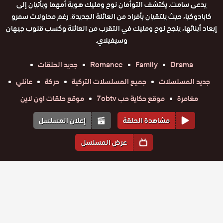
يدعى سامت. يكتشف التوأمان نوح ومليك هوية أمهما ويأتيان إلى
كابادوكيا، حيث يلتقيان بأفراد من العائلة الجديدة. رغم محاولات سمرو
إبعاد أبنائها، ينجح نوح ومليك في التقرب من العائلة وكسب قلوب جيهان
وسيفيلاي.
Drama
Family
Romance
جديد الحلقات
جديد المسلسلات
جميع المسلسلات التركية
حركة
عائلي
مغامرة
موقع حكاية حب 7obtv
موقع حلقات اون لاين
مشاهدة الحلقة
إعلان المسلسل
عرض المسلسل
المواسم والحلقات
الموسم
1
مسلسل