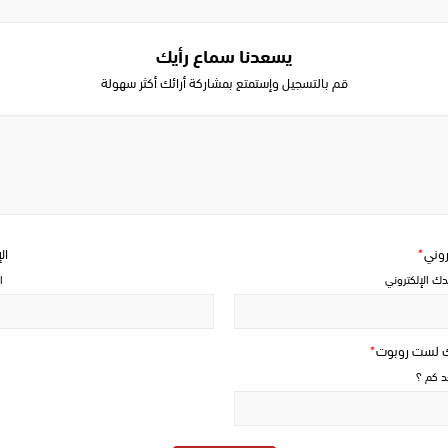
يسعدنا سماع رأيك
قم بالتسجيل وإستمتع بمشاركة أرائك أكثر سهولة
Write
a
comment
تروني
*
ال
دك الإلكتروني
ا
ك لست روبوت
*
حد كم ؟