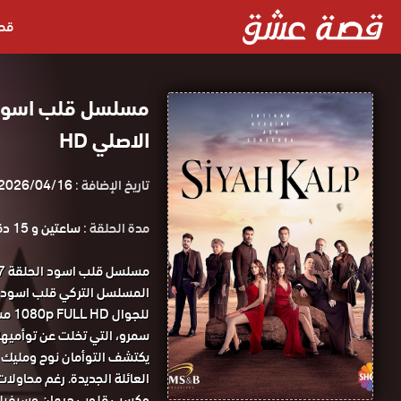
قص
الاصلي HD
تاريخ الإضافة :
2026/04/16
مدة الحلقة :
ساعتين و 15 دقيقة
للجوال 1080p FULL HD مسلسل قلب اسود الحلقة 27 مترجمة قصة عشق.
سمرو، التي تخلت عن توأميها
يكتشف التوأمان نوح ومليك هو
العائلة الجديدة. رغم محاولات
وكسب قلوب جيهان وسيفيلا