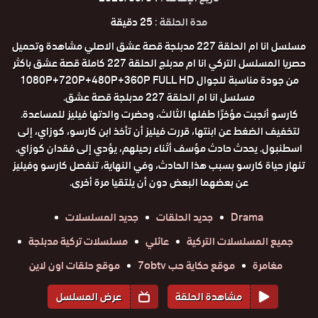
مدة الحلقة :
25 دقيقة
مسلسل انا ام الحلقة 227 مدبلجة قصة عشق الاصلي مشاهدة وتحميل
حصريا المسلسل التركي انا ام مدبلج الحلقة 227 كاملة قصة عشق باكثر
من جودة مناسبة للجوال 1080P+720P+480P+360P FULL HD
مسلسل انا ام الحلقة 227 مدبلجة قصة عشق.
كارسو أنجبت مؤخرًا طفلها الثالث، وحضرت والدتها فيليز للمساعدة.
لتخفيف الضغط عن ابنتها، قررت فيليز أن تأخذ ابن كارسو، كوزاي، إلى
اسطنبول. يحدث حادث مؤسف أثناء رحيلهم، يؤدي إلى فقدان كوزاي.
تنهار حياة كارسو بسبب هذا الحادث، وفي النهاية، تنفصل كارسو وفيليز
عن بعضهما البعض دون أن يلتقيا مرة أخرى.
Drama
جديد الحلقات
جديد المسلسلات
جميع المسلسلات التركية
عائلي
مسلسلات تركية مدبلجة
مغامرة
موقع حكاية حب 7obtv
موقع حلقات اون لاين
مشاهدة الحلقة
عرض المسلسل