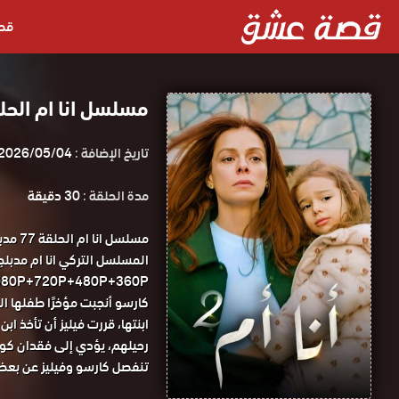
قص
مسلسل انا ام الحلقة 177 مدبلجة قصة ع
تاريخ الإضافة :
2026/05/04
مدة الحلقة :
30 دقيقة
مسلسل
1080P+720P+480P+360P مسلسل انا ام الحلقة 77 مدبلجة قصة
كارسو أنجبت مؤخرًا طفلها ا
ابنتها، قررت فيليز أن تأخذ 
رحيلهم، يؤدي إلى فقدان كوزا
تنفصل كارسو وفيليز عن بعضه