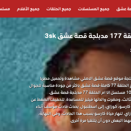
ة عشق
جميع المسلسلات
جميع الحلقات
جميع الأفلام
مسلسل
شق 3sk
 انا ام الحلقة 77 مدبلجة موقع قصة عشق الاصلي مشاهدة وتحميل حصريا
المسلسل التركي انا ام مدبلج الحلقة 77 كاملة قصة عشق باكثر من جودة مناسبة للجوال
 عشق.
لثالث، وحضرت والدتها فيليز للمساعدة. لتخفيف الضغط عن
ابن كارسو، كوزاي، إلى اسطنبول. يحدث حادث مؤسف أثناء
ي. تنهار حياة كارسو بسبب هذا الحادث، وفي النهاية،
ما البعض دون أن يلتقيا مرة أخرى.