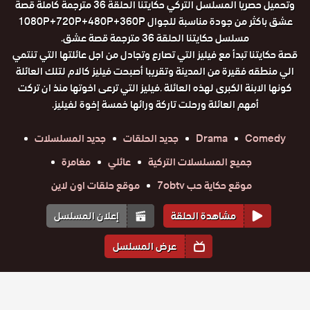
وتحميل حصريا المسلسل التركي حكايتنا الحلقة 36 مترجمة كاملة قصة
عشق باكثر من جودة مناسبة للجوال 1080P+720P+480P+360P
مسلسل حكايتنا الحلقة 36 مترجمة قصة عشق.
قصة حكايتنا تبدأ مع فيليز التي تصارع وتجادل من اجل عائلتها التي تنتمي
الي منطقه فقيرة من المدينة وتقريبا أصبحت فيليز كالام لتلك العائلة
كونها الابنة الكبرى لهذه العائلة .فيليز التي ترعى اخوتها منذ ان تركت
أمهم العائلة ورحلت تاركة ورائها خمسة إخوة لفيليز.
Comedy
Drama
جديد الحلقات
جديد المسلسلات
جميع المسلسلات التركية
عائلي
مغامرة
موقع حكاية حب 7obtv
موقع حلقات اون لاين
مشاهدة الحلقة
إعلان المسلسل
عرض المسلسل
المواسم والحلقات