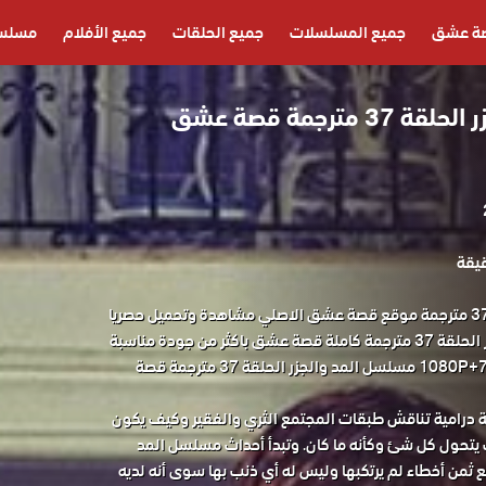
ة عشق
جميع المسلسلات
جميع الحلقات
جميع الأفلام
مسلسل
مسلسل المد والجزر الحلقة 37 مترجمة قصة عشق
مسلسل المد والجزر الحلقة 37 مترجمة موقع قصة عشق الاصلي مشاهدة وتحميل حصريا
المسلسل التركي المد والجزر الحلقة 37 مترجمة كاملة قصة عشق باكثر من جودة مناسبة
للجوال 1080P+720P+480P+360P مسلسل المد والجزر الحلقة 37 مترجمة قصة
 درامية تناقش طبقات المجتمع الثري والفقير وكيف يكون
يتحول كل شئ وكأنه ما كان. وتبدأ أحداث مسلسل المد
ع ثمن أخطاء لم يرتكبها وليس له أي ذنب بها سوى أنه لديه