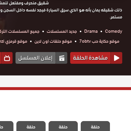
شقيق منحرف ومفتعل للمشاكل
ذلك شقيقه يمان بأنه هو الذي سرق السيارة فيجد نفسه داخل السجن وي
مستمر.
Comedy
Drama
جديد المسلسلات
جميع المسلسلات الترك
موقع حكاية حب 7obtv
موقع حلقات اون لاين
موقع قرمزي krmzi
مشاهدة الحلقة
إعلان المسلسل
مسلسل المد
مسلسل المد
مسلسل المد
مسلسل
حلقة
حلقة
حلقة
حل
والجزر الحلقة 38
والجزر الحلقة 37
والجزر الحلقة 36
والجزر ال