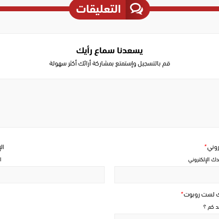
التعليقات
يسعدنا سماع رأيك
قم بالتسجيل وإستمتع بمشاركة أرائك أكثر سهولة
Write
a
comment
تروني
*
ال
دك الإلكتروني
ا
ك لست روبوت
*
حد كم ؟