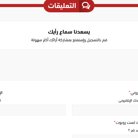
التعليقات
يسعدنا سماع رأيك
قم بالتسجيل وإستمتع بمشاركة أرائك أكثر سهولة
Write
a
comment
تروني
*
ال
دك الإلكتروني
ا
ك لست روبوت
*
حد كم ؟