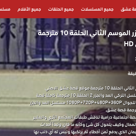
ة عشق
جميع المسلسلات
جميع الحلقات
جميع الأفلام
مسلسل
مسلسل المد والجزر الموسم الثاني الحلقة 10 مترجمة
مسلسل المد والجزر الموسم الثاني الحلقة 10 مترجمة موقع قصة عشق الاصلي
مشاهدة وتحميل حصريا المسلسل التركي المد والجزر 2 الحلقة 10 مترجمة كاملة قصة
عشق باكثر من جودة مناسبة للجوال 1080P+720P+480P+360P مسلسل المد والجزر
صة اجتماعية درامية تناقش طبقات المجتمع الثري والفقير
محال وكيف يتحول كل شئ وكأنه ما كان. وتبدأ أحداث
ان الذي يدفع ثمن أخطاء لم يرتكبها وليس له أي ذنب بها