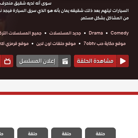
سوى أنه لديه شقيق منحرف و
السيارات ليتهم بعد ذلك شقيقه يمان بأنه هو الذي سرق السيارة فيجد ن
من المشاكل بشكل مستمر.
Comedy
Drama
جديد المسلسلات
جميع المسلسلات الترك
موقع حكاية حب 7obtv
موقع حلقات اون لاين
موقع قرمزي krmzi
مشاهدة الحلقة
إعلان المسلسل
مسلسل المد
مسلسل المد
مسلسل المد
مسلسل
والجزر الموسم
حلقة
حلقة
والجزر الموسم
حلقة
والجزر الموسم
حل
والجزر
الثاني الحلقة 39