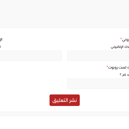
Write
a
comment
تروني
*
ال
دك الإلكتروني
ا
ك لست روبوت
*
حد كم ؟