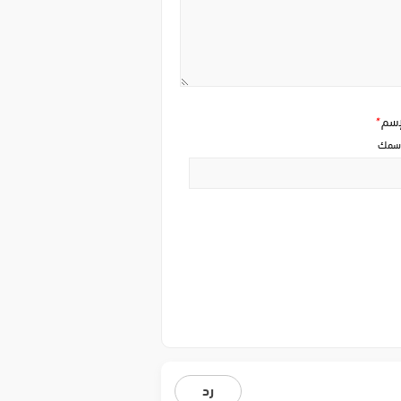
إسم
*
سمك
رد