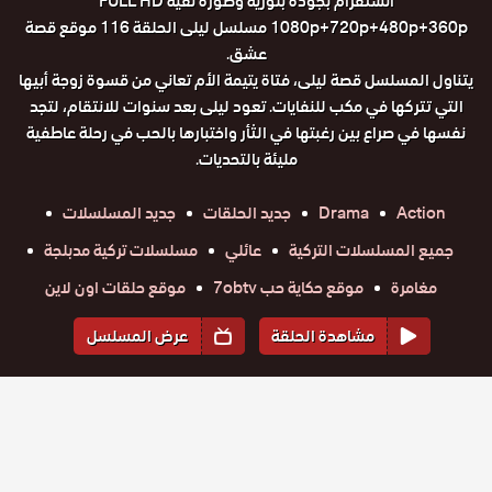
انستقرام بجودة بلورية وصورة نقية FULL HD
1080p+720p+480p+360p مسلسل ليلى الحلقة 116 موقع قصة
عشق.
يتناول المسلسل قصة ليلى، فتاة يتيمة الأم تعاني من قسوة زوجة أبيها
التي تتركها في مكب للنفايات. تعود ليلى بعد سنوات للانتقام، لتجد
نفسها في صراع بين رغبتها في الثأر واختبارها بالحب في رحلة عاطفية
مليئة بالتحديات.
Action
Drama
جديد الحلقات
جديد المسلسلات
جميع المسلسلات التركية
عائلي
مسلسلات تركية مدبلجة
مغامرة
موقع حكاية حب 7obtv
موقع حلقات اون لاين
مشاهدة الحلقة
عرض المسلسل
المواسم والحلقات
الموسم
1