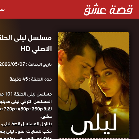
قص
الاصلي HD
تاريخ الإضافة :
2026/05/07
مدة الحلقة :
45 دقيقة
مسلس
عشق.
يتناول المسلسل قصة ليلى، فت
مكب للنفايات. تعود ليلى بعد
واختبارها بالحب في رحلة عاطف