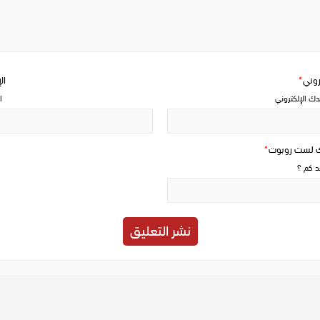
a
comment
تروني
*
ال
دك الإلكتروني
ا
ك لست روبوت
*
حد كم ؟