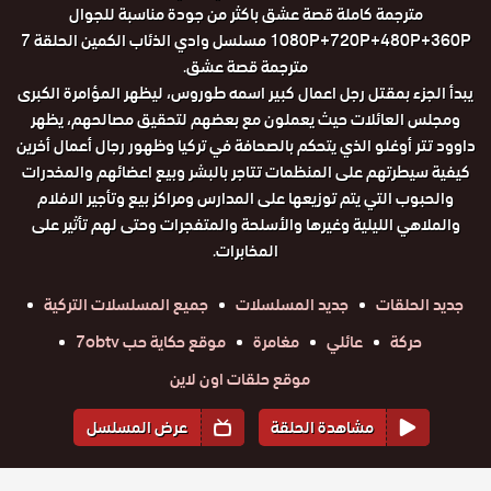
مترجمة كاملة قصة عشق باكثر من جودة مناسبة للجوال
1080P+720P+480P+360P مسلسل وادي الذئاب الكمين الحلقة 7
مترجمة قصة عشق.
يبدأ الجزء بمقتل رجل اعمال كبير اسمه طوروس، ليظهر المؤامرة الكبرى
ومجلس العائلات حيث يعملون مع بعضهم لتحقيق مصالحهم، يظهر
داوود تتر أوغلو الذي يتحكم بالصحافة في تركيا وظهور رجال أعمال أخرين
كيفية سيطرتهم على المنظمات تتاجر بالبشر وبيع اعضائهم والمخدرات
والحبوب التي يتم توزيعها على المدارس ومراكز بيع وتأجير الافلام
والملاهي الليلية وغيرها والأسلحة والمتفجرات وحتى لهم تأثير على
المخابرات.
جديد الحلقات
جديد المسلسلات
جميع المسلسلات التركية
حركة
عائلي
مغامرة
موقع حكاية حب 7obtv
موقع حلقات اون لاين
مشاهدة الحلقة
عرض المسلسل