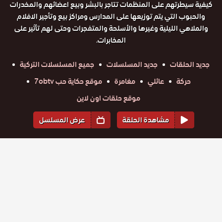
كيفية سيطرتهم على المنظمات تتاجر بالبشر وبيع اعضائهم والمخدرات
والحبوب التي يتم توزيعها على المدارس ومراكز بيع وتأجير الافلام
والملاهي الليلية وغيرها والأسلحة والمتفجرات وحتى لهم تأثير على
المخابرات.
جديد الحلقات
جديد المسلسلات
جميع المسلسلات التركية
حركة
عائلي
مغامرة
موقع حكاية حب 7obtv
موقع حلقات اون لاين
مشاهدة الحلقة
عرض المسلسل
المواسم والحلقات
الموسم
1
مسلسل
مسلسل
مسلسل
مسلسل
مسلسل
مسلسل
وادي
وادي
وادي
وادي
وادي
وادي
الذئاب
حلقة
حلقة
الذئاب
حلقة
الذئاب
حلقة
الذئاب
حلقة
الذئاب
حلقة
الذئاب
الكمين