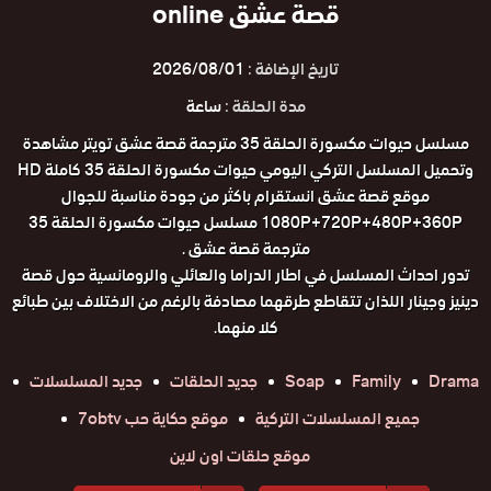
قصة عشق online
تاريخ الإضافة :
2026/08/01
مدة الحلقة :
ساعة
مسلسل حيوات مكسورة الحلقة 35 مترجمة قصة عشق تويتر مشاهدة
وتحميل المسلسل التركي اليومي حيوات مكسورة الحلقة 35 كاملة HD
موقع قصة عشق انستقرام باكثر من جودة مناسبة للجوال
1080P+720P+480P+360P مسلسل حيوات مكسورة الحلقة 35
مترجمة قصة عشق .
تدور احداث المسلسل في اطار الدراما والعائلي والرومانسية حول قصة
دينيز وجينار اللذان تتقاطع طرقهما مصادفة بالرغم من الاختلاف بين طبائع
كلا منهما.
Drama
Family
Soap
جديد الحلقات
جديد المسلسلات
جميع المسلسلات التركية
موقع حكاية حب 7obtv
موقع حلقات اون لاين