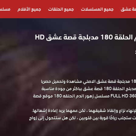
ة عشق
جميع المسلسلات
جميع الحلقات
جميع الأفلام
مسلسل
جة قصة عشق HD
مسلسل زهور الدم الحلقة 180 مدبلجة قصة عشق الاصلي مشاهدة وتحميل حصريا
المسلسل التركي زهور الدم مدبلج الحلقة 180 قصة عشق بباكثر من جودة مناسبة
للجوال 1080+720+480+360 FULL HD مسلسل زهور الدم الحلقه 180 موقع قصة
 لإنهاء نزاع وإنقاذ شقيقهما ، لكن عمهما يريد إعادة إشعالها.
ات ستجلب رياحًا قوية بين قلوبين ، لكن هل ستتحول إلى زواج