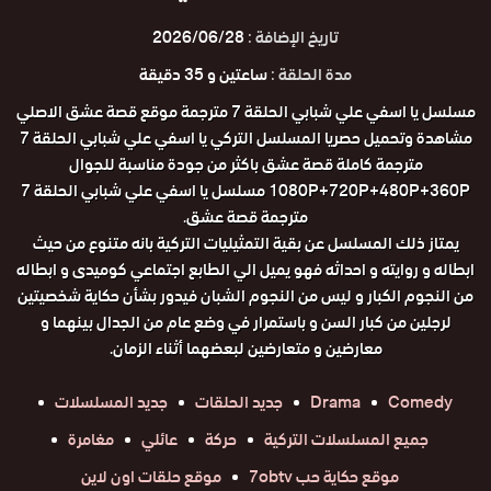
تاريخ الإضافة :
2026/06/28
مدة الحلقة :
ساعتين و 35 دقيقة
مسلسل يا اسفي علي شبابي الحلقة 7 مترجمة موقع قصة عشق الاصلي
مشاهدة وتحميل حصريا المسلسل التركي يا اسفي علي شبابي الحلقة 7
مترجمة كاملة قصة عشق باكثر من جودة مناسبة للجوال
1080P+720P+480P+360P مسلسل يا اسفي علي شبابي الحلقة 7
مترجمة قصة عشق.
يمتاز ذلك المسلسل عن بقية التمثيليات التركية بانه متنوع من حيث
ابطاله و روايته و احداثه فهو يميل الي الطابع اجتماعي كوميدى و ابطاله
من النجوم الكبار و ليس من النجوم الشبان فيدور بشأن حكاية شخصيتين
لرجلين من كبار السن و باستمرار في وضع عام من الجدال بينهما و
معارضين و متعارضين لبعضهما أثناء الزمان.
Comedy
Drama
جديد الحلقات
جديد المسلسلات
جميع المسلسلات التركية
حركة
عائلي
مغامرة
موقع حكاية حب 7obtv
موقع حلقات اون لاين