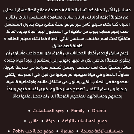
مسلسل لتأتي الحياة كما تشاء الحلقة 4 مدبلجة موقع قصة عشق الاصلي
من بطولة أوزغه أوزبرك ، ايرتان سابان مشاهدة المسلسل التركي لتأتي
الحياة كما تشاء مدبلج كامل عبر موقع قصة عشق حيث يتناول المسلسل
قصة زعيم عصابة يهرب من ماضية الي اسطنبول ليبدأ حياة جديدة تمامًا،
متخفّيًا تحت اسم مختلف، مسلسل لتأتي الحياة كما تشاء مدبلج الحلقة 4
كاملة قصة عشق.
زعيم سابق لإحدى أخطر العصابات في أنقرة، يقرر بعد حادث مأساوي أن
يطوي صفحة الماضي بكل ما فيها ويهرب إلى إسطنبول ليبدأ حياة جديدة
تمامًا، متخفّيًا تحت اسم مختلف، ويعمل كمعلم جغرافيا في مدرسة ثانوية،
محاولًا الاندماج في حياة طبيعية لم يعرفها من قبل. في المدرسة، يلتقي
بمجموعة من الطلاب الذين يعانون من مشاكل عائلية واجتماعية قاسية،
ويحاولون بشق الأنفس تصحيح مسار حياتهم. فيرى نفسه فيهم ويبدأ
بدعمهم ومساندتهم ليمنحهم الفرصة التي لم يحصل عليها يومًا.
Drama
Family
جديد المسلسلات
جميع المسلسلات التركية
حركة
عائلي
مسلسلات تركية مدبلجة
مغامرة
موقع حكاية حب 7obtv