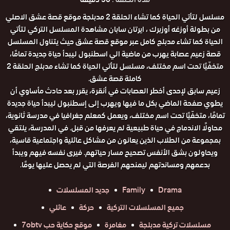
مسلسل لتأتي الحياة كما تشاء الحلقة 2 مدبلجة موقع قصة عشق الاصلي
من بطولة أوزغه أوزبرك ، ايرتان سابان مشاهدة المسلسل التركي لتأتي
الحياة كما تشاء مدبلج كامل عبر موقع قصة عشق حيث يتناول المسلسل
قصة زعيم عصابة يهرب من ماضية الي اسطنبول ليبدأ حياة جديدة تمامًا،
متخفّيًا تحت اسم مختلف، مسلسل لتأتي الحياة كما تشاء مدبلج الحلقة 2
كاملة قصة عشق.
زعيم سابق لإحدى أخطر العصابات في أنقرة، يقرر بعد حادث مأساوي أن
يطوي صفحة الماضي بكل ما فيها ويهرب إلى إسطنبول ليبدأ حياة جديدة
تمامًا، متخفّيًا تحت اسم مختلف، ويعمل كمعلم جغرافيا في مدرسة ثانوية،
محاولًا الاندماج في حياة طبيعية لم يعرفها من قبل. في المدرسة، يلتقي
بمجموعة من الطلاب الذين يعانون من مشاكل عائلية واجتماعية قاسية،
ويحاولون بشق الأنفس تصحيح مسار حياتهم. فيرى نفسه فيهم ويبدأ
بدعمهم ومساندتهم ليمنحهم الفرصة التي لم يحصل عليها يومًا.
Drama
Family
جديد المسلسلات
جميع المسلسلات التركية
حركة
عائلي
مسلسلات تركية مدبلجة
مغامرة
موقع حكاية حب 7obtv