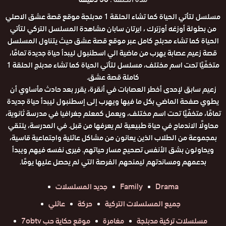
مسلسل لتأتي الحياة كما تشاء الحلقة 1 مدبلجة موقع قصة عشق الاصلي
من بطولة أوزغه أوزبَرك ، ايرتان سابان مشاهدة المسلسل التركي لتأتي
الحياة كما تشاء مدبلج كامل عبر موقع قصة عشق حيث يتناول المسلسل
قصة زعيم عصابة يهرب من ماضية الي اسطنبول ليبدأ حياة جديدة تمامًا،
متخفّيًا تحت اسم مختلف، مسلسل لتأتي الحياة كما تشاء مدبلج الحلقة 1
كاملة قصة عشق.
زعيم سابق لإحدى أخطر العصابات في أنقرة، يقرر بعد حادث مأساوي أن
يطوي صفحة الماضي بكل ما فيها ويهرب إلى إسطنبول ليبدأ حياة جديدة
تمامًا، متخفّيًا تحت اسم مختلف، ويعمل كمعلم جغرافيا في مدرسة ثانوية،
محاولًا الاندماج في حياة طبيعية لم يعرفها من قبل. في المدرسة، يلتقي
بمجموعة من الطلاب الذين يعانون من مشاكل عائلية واجتماعية قاسية،
ويحاولون بشق الأنفس تصحيح مسار حياتهم. فيرى نفسه فيهم ويبدأ
بدعمهم ومساندتهم ليمنحهم الفرصة التي لم يحصل عليها يومًا.
Drama
Family
جديد المسلسلات
جميع المسلسلات التركية
حركة
عائلي
مسلسلات تركية مدبلجة
مغامرة
موقع حكاية حب 7obtv