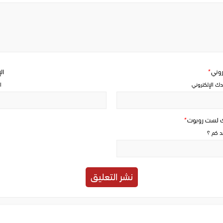
Write
a
comment
تروني
*
ال
دك الإلكتروني
ا
ك لست روبوت
*
حد كم ؟