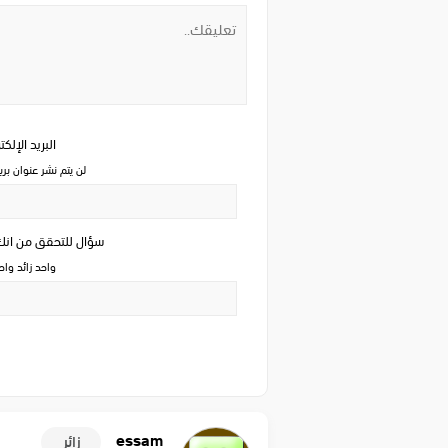
البريد الإلك
لن يتم نشر عنوان بري
سؤال للتحقق من ان
واحد زائد وا
essam
زائر